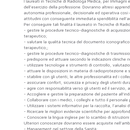
I laureati in Tecniche di Radiologa Medica, per Immagini 
dell’esercizio della professione. Dovranno altresì appren
autonomia professionale, decisionale ed operativa così 
attitudini con conseguente immediata spendibilità nell’a
Per conseguire tali finalità il laureato in Tecniche di Ra
- gestire le procedure tecnico-diagnostiche di acquisizi
terapeutico;
- valutare la qualità tecnica del documento iconografic
terapeutico;;
- gestire le procedure tecnico-diagnostiche di trasmissi
- predisporre ed attuare secondo le indicazioni cliniche r
- utilizzare tecnologie e strumenti di controllo, valutazio
- attuare le disposizioni in materia di radioprotezione e si
- stabilire con gli utenti, le altre professionalità ed i c
- assicurare confort, sicurezza e privacy degli utenti dur
- agire con responsabilità verso gli utenti ed il servizio
- Accogliere e gestire la preparazione del paziente all
- Collaborare con i medici, i colleghi e tutto il personal
- Utilizzare i sistemi informativi per la raccolta, l’analisi
- Ricercare le migliori evidenze scientifiche per approfond
- Conoscere la lingua inglese per lo scambio di istruzion
Ulteriori conoscenze dovranno essere acquisite nell’ambi
- Management nel settore della Sanità;