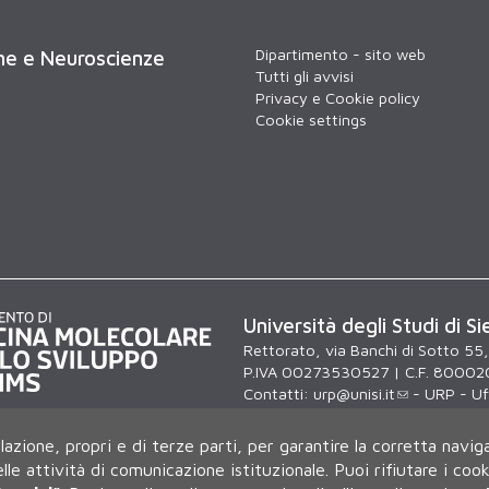
Dipartimento - sito web
che e Neuroscienze
Tutti gli avvisi
Privacy e Cookie policy
Cookie settings
Università degli Studi di Si
Rettorato, via Banchi di Sotto 55
P.IVA 00273530527 | C.F. 80002
Contatti:
urp@unisi.it
- URP - Uff
lunedì al venerdì dalle 9.30 alle 10
ilazione, propri e di terze parti, per garantire la corretta navig
delle attività di comunicazione istituzionale.
Puoi rifiutare i coo