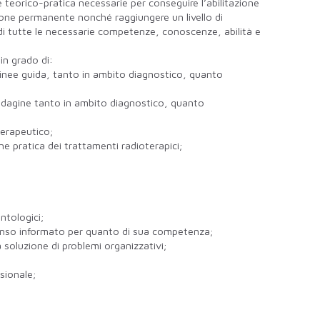
e teorico-pratica necessarie per conseguire l’abilitazione
zione permanente nonché raggiungere un livello di
di tutte le necessarie competenze, conoscenze, abilità e
in grado di:
 linee guida, tanto in ambito diagnostico, quanto
indagine tanto in ambito diagnostico, quanto
terapeutico;
ne pratica dei trattamenti radioterapici;
ntologici;
nsenso informato per quanto di sua competenza;
a soluzione di problemi organizzativi;
ssionale;