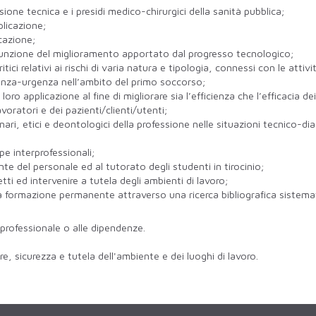
ione tecnica e i presidi medico-chirurgici della sanità pubblica;
licazione;
cazione;
n funzione del miglioramento apportato dal progresso tecnologico;
itici relativi ai rischi di varia natura e tipologia, connessi con le atti
genza-urgenza nell’ambito del primo soccorso;
ro applicazione al fine di migliorare sia l’efficienza che l’efficacia dei
voratori e dei pazienti/clienti/utenti;
linari, etici e deontologici della professione nelle situazioni tecnico-
pe interprofessionali;
e del personale ed al tutorato degli studenti in tirocinio;
fetti ed intervenire a tutela degli ambienti di lavoro;
rmazione permanente attraverso una ricerca bibliografica sistematica e 
o professionale o alle dipendenze.
e, sicurezza e tutela dell'ambiente e dei luoghi di lavoro.