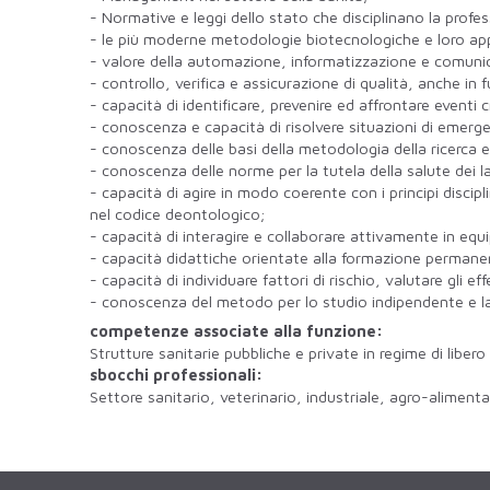
- Normative e leggi dello stato che disciplinano la profess
- le più moderne metodologie biotecnologiche e loro app
- valore della automazione, informatizzazione e comuni
- controllo, verifica e assicurazione di qualità, anche i
- capacità di identificare, prevenire ed affrontare eventi cr
- conoscenza e capacità di risolvere situazioni di emer
- conoscenza delle basi della metodologia della ricerca e lo
- conoscenza delle norme per la tutela della salute dei la
- capacità di agire in modo coerente con i principi discip
nel codice deontologico;
- capacità di interagire e collaborare attivamente in equi
- capacità didattiche orientate alla formazione permanent
- capacità di individuare fattori di rischio, valutare gli ef
- conoscenza del metodo per lo studio indipendente e la fo
competenze associate alla funzione:
Strutture sanitarie pubbliche e private in regime di liber
sbocchi professionali:
Settore sanitario, veterinario, industriale, agro-alimentar