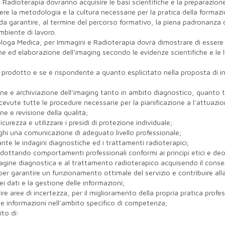
e Radioterapia dovranno acquisire le basi scientifiche e la preparazion
dere la metodologia e la cultura necessarie per la pratica della forma
da garantire, al termine del percorso formativo, la piena padronanza 
mbiente di lavoro.
diologa Medica, per Immagini e Radioterapia dovrà dimostrare di essere 
one ed elaborazione dell’imaging secondo le evidenze scientifiche e le
o prodotto e se è rispondente a quanto esplicitato nella proposta di 
one e archiviazione dell’imaging tanto in ambito diagnostico, quanto 
icevute tutte le procedure necessarie per la pianificazione a l’attuazio
ne e revisione della qualità;
curezza e utilizzare i presidi di protezione individuale;
olleghi una comunicazione di adeguato livello professionale;
ante le indagini diagnostiche ed i trattamenti radioterapici;
, adottando comportamenti professionali conformi ai principi etici e deo
’indagine diagnostica e al trattamento radioterapico acquisendo il co
e per garantire un funzionamento ottimale del servizio e contribuire all
 dei dati e la gestione delle informazioni;
ire aree di incertezza, per il miglioramento della propria pratica profe
i e informazioni nell’ambito specifico di competenza;
to di: