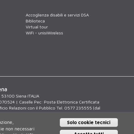
Accoglienza disabili e servizi DSA
Biblioteca
Virtual tour
WiFi - unisiWireless
ena
, 53100 Siena ITALIA
070524 | Caselle Pec:
Posta Elettronica Certificata
icio Relazioni con il Pubblico Tel. 0577 235555 (dal
.30)
azione,
Solo cookie tecnici
kie non necessari
Accetta tutti